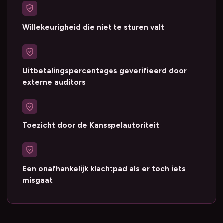
Willekeurigheid die niet te sturen valt
Uitbetalingspercentages geverifieerd door
externe auditors
Toezicht door de Kansspelautoriteit
Een onafhankelijk klachtpad als er toch iets
misgaat