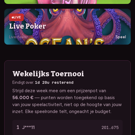
LIVE
Live Poker
Live dealer
Speel
Wekelijks Toernooi
1d 20u resterend
Eindigt over:
Strijd deze week mee om een prijzenpot van
56.000 €
— punten worden toegekend op basis
van jouw speelactiviteit, niet op de hoogte van jouw
inzet. Elke speelronde telt, ongeacht je budget.
1
J***11
201.675