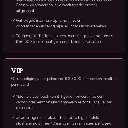
Casino-voorwaarden, elke week zonder drempel
uitgekeerd
Verhoogde maximale opnamelimiet en
voorrangsbehandeling bij alle uitbetalingsverzoeken
Toegang tot besloten toernooien met prijzenpotten tot
€ 56.000 en op maat gemaakte bonusstructuren
VIP
Op uitnodiging voor spelers met € 20.000 of meer aan inzetten
per maand
Maximale cashback van 8% gecombineerd met een
verhoogde persoonlijke opnamelimiet tot € 97.000 per
transactie
Uitbetalingen met absolute prioriteit: gemiddeld
afgehandeld binnen 10 minuten, zeven dagen per week