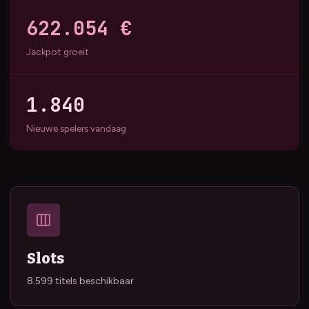
622.206
€
Jackpot groeit
1.840
Nieuwe spelers vandaag
Slots
8.599 titels beschikbaar