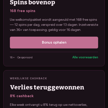
Spins bovenop
168 free spins
Uw welkomstpakket wordt aangevuld met 168 free spins
— 12 spins per dag, verspreid over 13 dagen. Inzetvereiste
van 36× van toepassing; geldig voor 16 dagen.
Bonus ophalen
Alle voorwaarden
18+ · Gesponsord
WEKELIJKSE CASHBACK
Verlies teruggewonnen
8% cashback
Elke week ontvangt u 8% terug op uw nettoverlies,