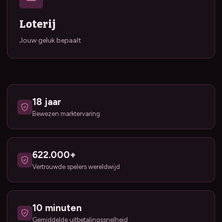
Loterij
Jouw geluk bepaalt
18 jaar
Bewezen marktervaring
622.000+
Vertrouwde spelers wereldwijd
10 minuten
Gemiddelde uitbetalingssnelheid