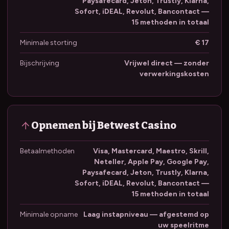
Paysafecard, Jeton, Trustly, Klarna,
Sofort, iDEAL, Revolut, Bancontact —
15 methoden in totaal
Minimale storting
€ 17
Bijschrijving
Vrijwel direct — zonder
verwerkingskosten
Opnemen bij Betwest Casino
Betaalmethoden
Visa, Mastercard, Maestro, Skrill,
Neteller, Apple Pay, Google Pay,
Paysafecard, Jeton, Trustly, Klarna,
Sofort, iDEAL, Revolut, Bancontact —
15 methoden in totaal
Minimale opname
Laag instapniveau — afgestemd op
uw speelritme