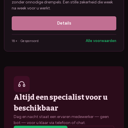
zonder onnodige drempels. Een stille zekerheid die week
na week voor u werkt.
Details
Alle voorwaarden
18+ · Gesponsord
Altijd een specialist voor u
beschikbaar
Dag en nacht staat een ervaren medewerker — geen
bot — voor u klaar via telefoon of chat.